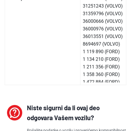
31251243 (VOLVO)
31359796 (VOLVO)
36000666 (VOLVO)
36000976 (VOLVO)
36013551 (VOLVO)
8694697 (VOLVO)
1 119 890 (FORD)
1 134 210 (FORD)
1 211 356 (FORD)
1 358 360 (FORD)
1 472 884 (FORD)
1 590 848 (FORD)
1S7G-9D475-AF
(FORD)
Niste sigurni da li ovaj deo
1S7G-9D475-AG
odgovara Vašem vozilu?
(FORD)
1S7G-9D475-AH
Pošaljite podatke o vozilu i proverićemo kompatibilnost