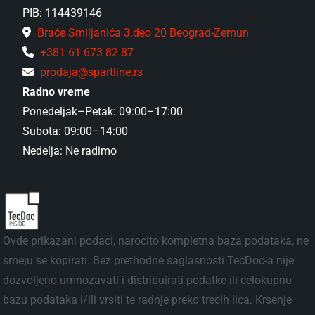
PIB: 114439146
Braće Smiljanića 3.deo 20 Beograd-Zemun
+381 61 673 82 87
prodaja@spartline.rs
Radno vreme
Ponedeljak–Petak: 09:00–17:00
Subota: 09:00–14:00
Nedelja: Ne radimo
Ovde prikazani podaci, narocito kompletna baza podataka, ne
smeju se kopirati. Bez prethodne saglasnosti TecDoc-a nije
dozvoljeno umnozavati i distribuirati podatke ili celokupnu
bazu podataka i/ili vrsiti te radnje preko trecih lica. Krsenje