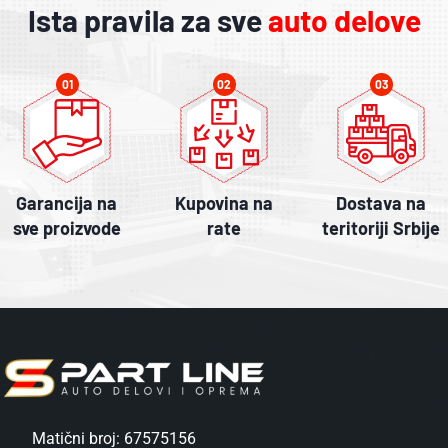
Ista pravila za sve
auto delove
01
02
03
Garancija na
Kupovina na
Dostava na
sve proizvode
rate
teritoriji Srbije
Matični broj: 67575156