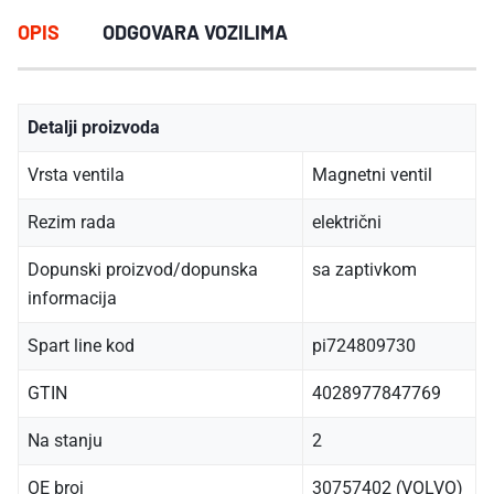
OPIS
ODGOVARA VOZILIMA
Detalji proizvoda
Vrsta ventila
Magnetni ventil
Rezim rada
električni
Dopunski proizvod/dopunska
sa zaptivkom
informacija
Spart line kod
pi724809730
GTIN
4028977847769
Na stanju
2
OE broj
30757402 (VOLVO)