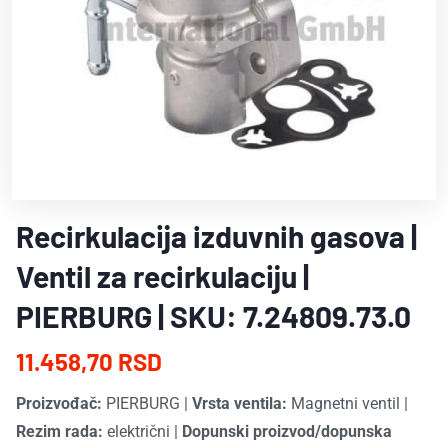
Recirkulacija izduvnih gasova |
Ventil za recirkulaciju |
PIERBURG | SKU: 7.24809.73.0
11.458,70 RSD
Proizvođač:
PIERBURG
|
Vrsta ventila:
Magnetni ventil
|
Rezim rada:
električni
|
Dopunski proizvod/dopunska