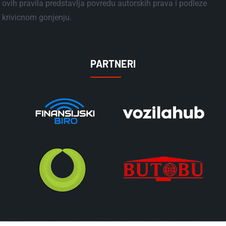
ovih pravila predstavlja povredu autorskih prava i podleze
krivicnom gonjenju.
PARTNERI