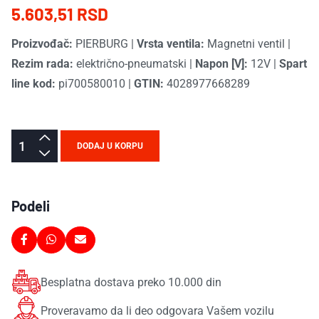
5.603,51 RSD
Proizvođač:
PIERBURG
|
Vrsta ventila:
Magnetni ventil
|
Rezim rada:
električno-pneumatski
|
Napon [V]:
12V
|
Spart
line kod:
pi700580010
|
GTIN:
4028977668289
DODAJ U KORPU
Podeli
Besplatna dostava preko 10.000 din
Proveravamo da li deo odgovara Vašem vozilu