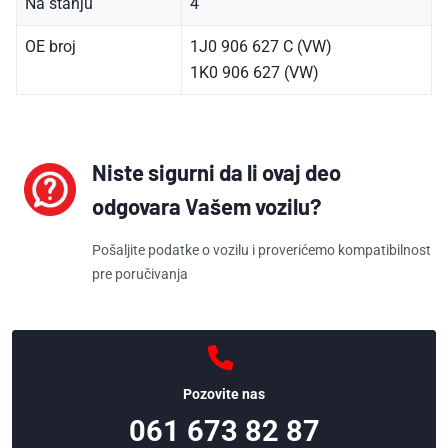
Na stanju
4
OE broj
1J0 906 627 C (VW)
1K0 906 627 (VW)
Niste sigurni da li ovaj deo
odgovara Vašem vozilu?
Pošaljite podatke o vozilu i proverićemo kompatibilnost
pre poručivanja
Pozovite nas
061 673 82 87