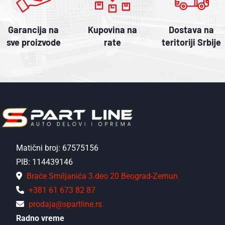
Garancija na
Kupovina na
Dostava na
sve proizvode
rate
teritoriji Srbije
Matični broj: 67575156
PIB: 114439146
Braće Smiljanića 3.deo 20 Beograd-Zemun
+381 61 673 82 87
prodaja@spartline.rs
Radno vreme