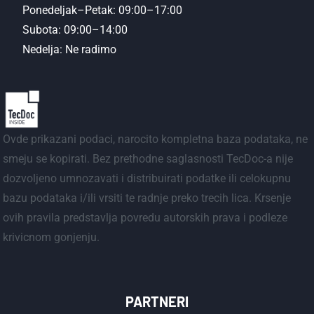
Ponedeljak–Petak: 09:00–17:00
Subota: 09:00–14:00
Nedelja: Ne radimo
Ovde prikazani podaci, narocito kompletna baza podataka, ne
smeju se kopirati. Bez prethodne saglasnosti TecDoc-a nije
dozvoljeno umnozavati i distribuirati podatke ili celokupnu
bazu podataka i/ili vrsiti te radnje preko trecih lica. Krsenje
ovih pravila predstavlja povredu autorskih prava i podleze
krivicnom gonjenju.
PARTNERI