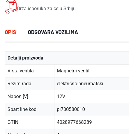
Brza isporuka za celu Srbiju
OPIS
ODGOVARA VOZILIMA
Detalji proizvoda
Vrsta ventila
Magnetni ventil
Rezim rada
električno-pneumatski
Napon [V]
12V
Spart line kod
pi700580010
GTIN
4028977668289