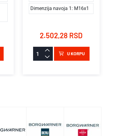
Vrsta nav
Dimenzija navoja 1: M16x1
navojem
2.502,28 RSD
1.
U KORPU