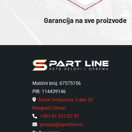
Garancija na sve proizvode
Matični broj: 67575156
PIB: 114439146
Braće Smiljanića 3.deo 20
Beograd-Zemun
+381 61 673 82 87
prodaja@spartline.rs