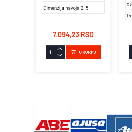
oljašnjim
os
Dimenzija navoja 2: 5
Du
RSD
7.094,23 RSD
KORPU
U KORPU