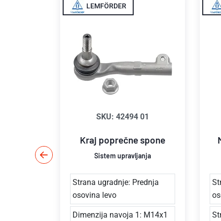
LEMFÖRDER
030
SKU: 42494 01
 poprečna
Kraj poprečne spone
Sistem upravljanja
anja
 M14x1.50
Strana ugradnje: Prednja
St
osovina levo
os
mm
Dimenzija navoja 1: M14x1
St