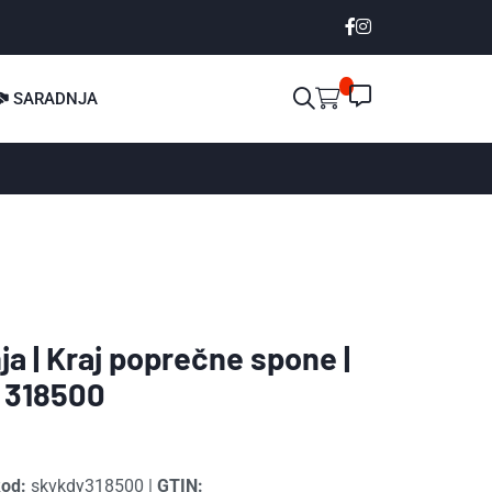
SARADNJA
ja | Kraj poprečne spone |
 318500
kod:
skvkdy318500
|
GTIN: