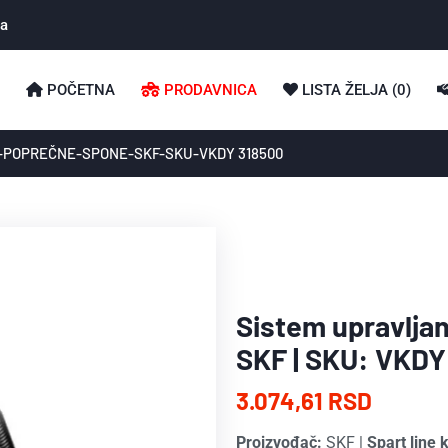
ka
POČETNA
PRODAVNICA
LISTA ŽELJA (
0
)
-POPREČNE-SPONE-SKF-SKU-VKDY 318500
Sistem upravljan
SKF | SKU: VKDY
3.074,61 RSD
Proizvođač:
SKF
|
Spart line 