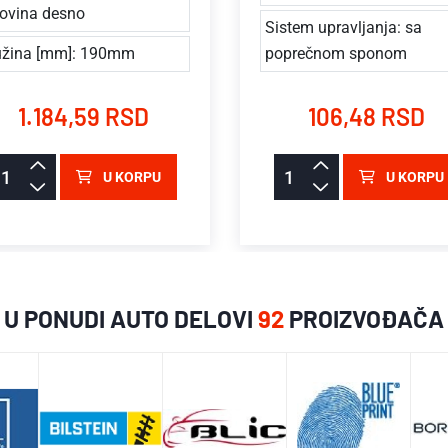
ovina desno
Sistem upravljanja: sa
žina [mm]: 190mm
poprečnom sponom
1.184,59 RSD
106,48 RSD
U KORPU
U KORPU
U PONUDI AUTO DELOVI
92
PROIZVOĐAČA