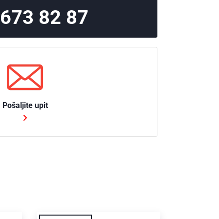
 673 82 87
Pošaljite upit