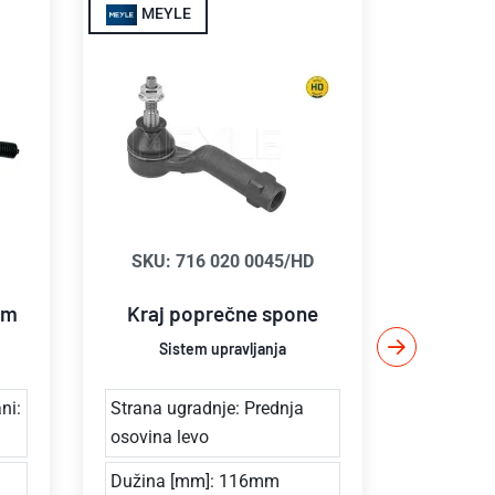
MEYLE
COML
SKU: 716 020 0045/HD
S
Aksijaln
am
Kraj poprečne spone
Sistem upravljanja
Sis
ni:
Strana ugradnje: Prednja
Dimenzij
osovina levo
Dužina 
Dužina [mm]: 116mm