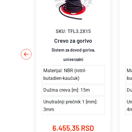
15
SKU: TFL3.2X15
rivo
Crevo za gorivo
goriva,
Sistem za dovod goriva,
univerzalni
l-
Materijal: NBR (nitril-
Ma
butadien-kaučuk)
bu
15m
Dužina creva [m]: 15m
Du
m
Unutrašnji prečnik 1 [mm]:
Un
3mm
4
 RSD
6.455,35 RSD