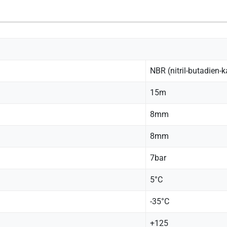
NBR (nitril-butadien-
15m
8mm
8mm
7bar
5°C
-35°C
+125