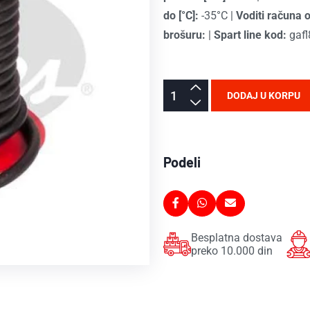
do [°C]:
-35°C
|
Voditi računa 
brošuru:
|
Spart line kod:
gaf
DODAJ U KORPU
Podeli
Besplatna dostava
preko 10.000 din