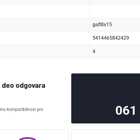
gafl8x15
5414465842429
4
aj deo odgovara
061
ćemo kompatibilnost pre