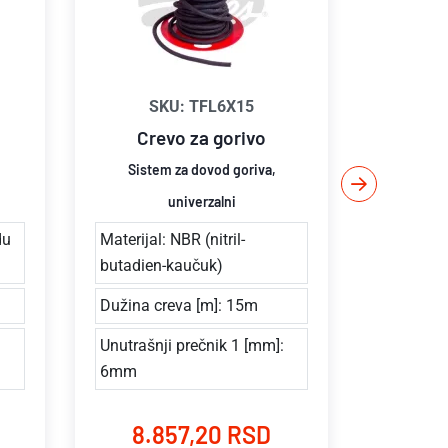
SKU: TFL6X15
S
Crevo za gorivo
Cre
Sistem za dovod goriva,
Siste
univerzalni
du
Materijal: NBR (nitril-
Materijal:
butadien-kaučuk)
butadien
Dužina creva [m]: 15m
Dužina c
Unutrašnji prečnik 1 [mm]:
Prečnik 
6mm
8.857,20 RSD
8.