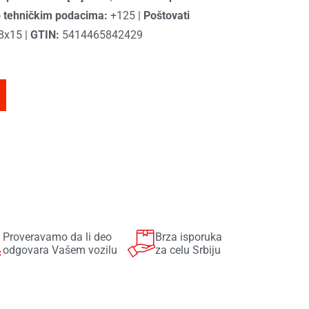
o tehničkim podacima:
+125
|
Poštovati
l8x15
|
GTIN:
5414465842429
Proveravamo da li deo
Brza isporuka
odgovara Vašem vozilu
za celu Srbiju