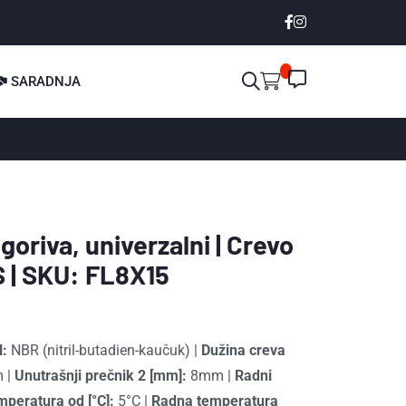
SARADNJA
oriva, univerzalni | Crevo
S | SKU: FL8X15
l:
NBR (nitril-butadien-kaučuk)
|
Dužina creva
m
|
Unutrašnji prečnik 2 [mm]:
8mm
|
Radni
peratura od [°C]:
5°C
|
Radna temperatura