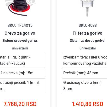
SKU: TFL4X15
SKU: 4033
Crevo za gorivo
Filter za gorivo
Sistem za dovod goriva,
Sistem za dovod goriva,
univerzalni
univerzalni
terijal: NBR (nitril-
Izvedba filtera: Filter u vo
tadien-kaučuk)
komprimovanog vazduha
žina creva [m]: 15m
Prečnik [mm]: 48mm
utrašnji prečnik 1 [mm]:
Ø usisnog otvora [mm]:
mm
8mm
7.768,20 RSD
1.410,86 RSD