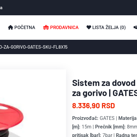
ka
POČETNA
PRODAVNICA
LISTA ŽELJA (
0
)
O-ZA-GORIVO-GATES-SKU-FL8X15
Sistem za dovod g
za gorivo | GATE
8.336,90 RSD
Proizvođač:
GATES
|
Materija
[m]:
15m
|
Prečnik [mm]:
8m
pritisak [bar]:
7bar
|
Radna tem